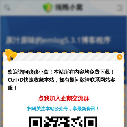
原汁原味的emlog5.3.1博客程序
刀贱贱
×
2017-12-03
3.15 K阅读
0评论
欢迎访问贱贱小窝！本站所有内容均免费下载！
Ctrl+D快速收藏本站，如有疑问敬请联系网站客
服！
点我加入企鹅交流群
首页
网站源码
正文
扫码关注本站公众号，享最新资讯！
温馨提示：这篇文章已超过
3171
天没有更新，请注意相关