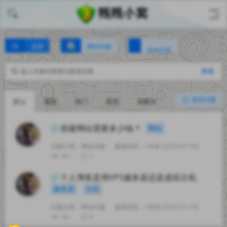
全部
网站问题
其他问题
搜索
发布问题
默认
最新
热门
悬赏
未解决
已解决
0回
搭建网站需要多少钱？
网站
问题分类：
网站问题
最新回答：1年前 (2025-07-16)
1K+
1
个人博客是用VPS服务器还是虚拟主机
服务器
主机
问题分类：
网站问题
最新回答：1年前 (2025-07-16)
1K+
5