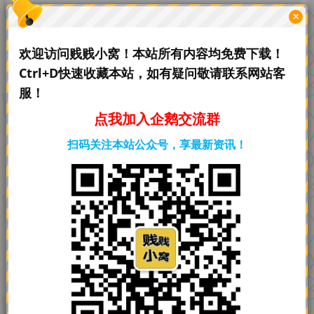
怎么给网站加一个灯笼
网站
×
问题分类：
网站问题
最新回答：1年前 (2025-07-16)
欢迎访问贱贱小窝！本站所有内容均免费下载！
860
2
Ctrl+D快速收藏本站，如有疑问敬请联系网站客
怎么实现网站飘雪特效
网站
服！
问题分类：
网站问题
最新回答：1年前 (2025-07-16)
点我加入企鹅交流群
855
1
扫码关注本站公众号，享最新资讯！
域名在哪里买比较优惠
域名
问题分类：
网站问题
最新回答：1年前 (2025-07-16)
709
1
搭建网站都需要那些东西阿
问题分类：
网站问题
最新回答：1年前 (2025-07-16)
536
1
新手推荐什么cms
问题分类：
网站问题
最新回答：1年前 (2025-07-15)