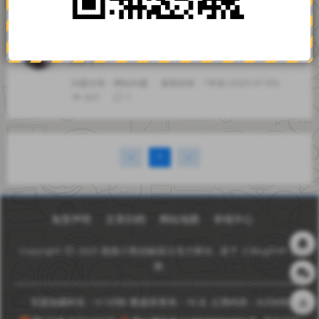
692
1
我想搭建一个博客可是我什么都不会怎么
入门？
问题分类：
网站问题
最新回答：1年前 (2025-07-05)
637
1
‹‹
1
››
免责声明
文章归档
网站地图
举报中心
Copyright
2025
贱贱小窝由触摸云强力驱动
. 基于
Z-BlogPHP
搭
建.
页面加载时长：0.135秒
数据库查询：16 次
占用内存：8.05MB