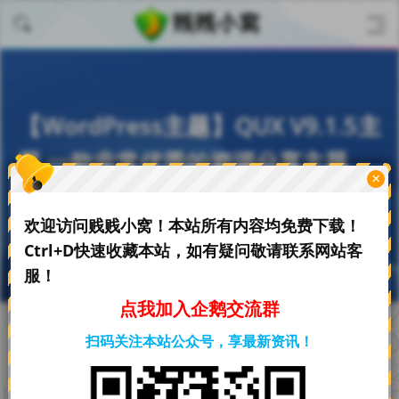
【WordPress主题】QUX V9.1.5主
题 一款非常优秀的资源分享主题
×
刀贱贱
欢迎访问贱贱小窝！本站所有内容均免费下载！
2022-11-26
4.43 K阅读
0评论
Ctrl+D快速收藏本站，如有疑问敬请联系网站客
服！
点我加入企鹅交流群
扫码关注本站公众号，享最新资讯！
首页
网站源码
正文