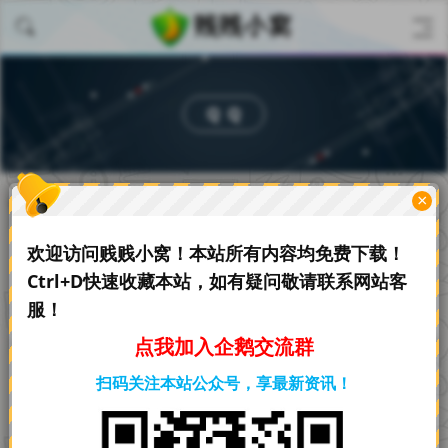
QQ
×
首页
关于
QQ
的文章
欢迎访问贱贱小窝！本站所有内容均免费下载！
域名网址被腾讯QQ拦截的解决办
热文
技术教程
Ctrl+D快速收藏本站，如有疑问敬请联系网站客
法
服！
2021-10-06
3.95 K 阅读
点我加入企鹅交流群
最新仿闲鱼后台功能强大免授权无
热文
扫码关注本站公众号，享最新资讯！
后门破解版某网卖1580
2021-01-07
2.78 K 阅读