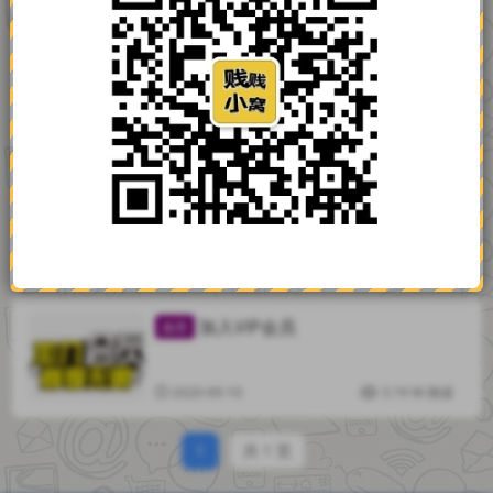
VIP会员重要通知！
推荐
心情随笔
2020-12-26
1.73 K 阅读
贱贱云强势上云！
热文
2020-12-24
6.4 K 阅读
加入VIP会员
推荐
心情随笔
2020-09-10
3.19 W 阅读
1
共 1 页