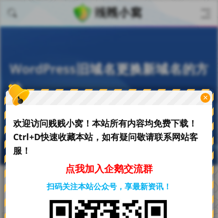
WordPress旧域名更换新域名的方
法
×
刀贱贱
欢迎访问贱贱小窝！本站所有内容均免费下载！
2025-07-04
9.55 K阅读
2评论
Ctrl+D快速收藏本站，如有疑问敬请联系网站客
服！
点我加入企鹅交流群
扫码关注本站公众号，享最新资讯！
首页
技术教程
正文