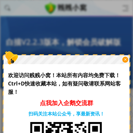
白描V2.2.3版本，解锁会员破解版
清净投稿
×
2020-05-30
3.13 K阅读
11评论
欢迎访问贱贱小窝！本站所有内容均免费下载！
Ctrl+D快速收藏本站，如有疑问敬请联系网站客
服！
点我加入企鹅交流群
首页
未命名
正文
扫码关注本站公众号，享最新资讯！
温馨提示：这篇文章已超过
2258
天没有更新，请注意相关