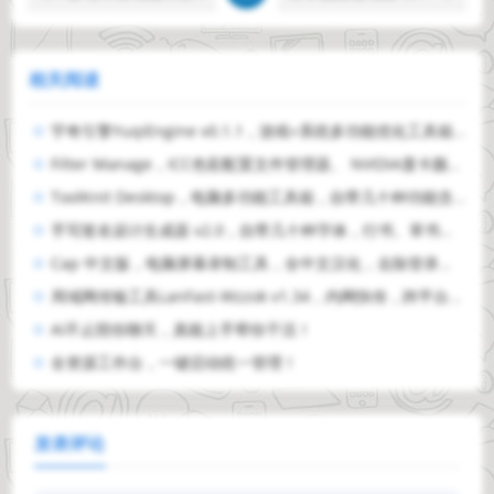
相关阅读
宇奇引擎YuqiEngine v0.1.1，游戏+系统多功能优化工具箱，共计500+项性能优化设置，覆盖：游戏优化、内存优化、音频优化、性能加速、CPU 优化、显卡优化、网络优化、隐私保护、系统调校、
Filter Manage，ICC色彩配置文件管理器、 NVIDIA显卡颜色设置工具，亮度、对比度、伽马值、数字震动，显卡红绿蓝色彩都能单独精细调整，效果实时显示，支持参数配置方案保存、快捷键调节、进
ToolKnit Desktop，电脑多功能工具箱，自带几十种功能含本地AI，涵盖PDF文档处理、图片、音频、视频、文本、计算器、创意和本地AI八大工具分类，所有文件处理均在本地离线完成，无需联网，不
手写签名设计生成器 v2.0，自带几十种字体，行书、草书、毛笔楷体等，支持自定义导入，生成好的签名，既能保存成图片，也能导出成Word格式，适用于电子文档、PDF批注落款，能播放笔画书写轨迹，可临摹练
Cap 中文版，电脑屏幕录制工具，全中文汉化，去除登录限制，完全免费使用，自带即时模式、工作室模式、截图模式，可随鼠标点击自动缩放视频画面，省去后期剪辑步骤，内置编辑器，录屏剪辑二合一
局域网传输工具LanFast-Wzzok v1.34，内网快传，跨平台局域网文件互传，Win7至Win11全系统适配，兼容LocalSend协议，可与 Windows、macOS、Linux、Andr
AI不止陪你聊天，真能上手帮你干活！
全资源工作台，一键启动统一管理！
发表评论