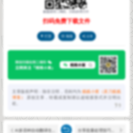
扫码免费下载文件
打赏
海报
分享
文章版权声明：除非注明，否则均为
贱贱小窝（原刀贱贱
博客）
原创文章，转载或复制请以超链接形式并注明出
处。
AI多语种自动翻译生成字幕，支持离线使用！
分享批量处理技巧，从容应对紧急办公任务！