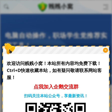
电脑自动操作，职场学生党推荐实
用工具！
×
刀贱贱
欢迎访问贱贱小窝！本站所有内容均免费下载！
06-06
2.01 K阅读
0评论
Ctrl+D快速收藏本站，如有疑问敬请联系网站客
服！
点我加入企鹅交流群
扫码关注本站公众号，享最新资讯！
首页
必备软件
正文