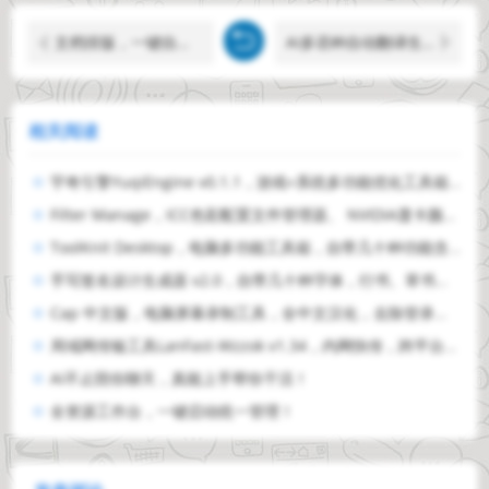
文档排版，一键自动搞定！
AI多语种自动翻译生成字幕，支持离线使用！
相关阅读
宇奇引擎YuqiEngine v0.1.1，游戏+系统多功能优化工具箱，共计500+项性能优化设置，覆盖：游戏优化、内存优化、音频优化、性能加速、CPU 优化、显卡优化、网络优化、隐私保护、系统调校、
Filter Manage，ICC色彩配置文件管理器、 NVIDIA显卡颜色设置工具，亮度、对比度、伽马值、数字震动，显卡红绿蓝色彩都能单独精细调整，效果实时显示，支持参数配置方案保存、快捷键调节、进
ToolKnit Desktop，电脑多功能工具箱，自带几十种功能含本地AI，涵盖PDF文档处理、图片、音频、视频、文本、计算器、创意和本地AI八大工具分类，所有文件处理均在本地离线完成，无需联网，不
手写签名设计生成器 v2.0，自带几十种字体，行书、草书、毛笔楷体等，支持自定义导入，生成好的签名，既能保存成图片，也能导出成Word格式，适用于电子文档、PDF批注落款，能播放笔画书写轨迹，可临摹练
Cap 中文版，电脑屏幕录制工具，全中文汉化，去除登录限制，完全免费使用，自带即时模式、工作室模式、截图模式，可随鼠标点击自动缩放视频画面，省去后期剪辑步骤，内置编辑器，录屏剪辑二合一
局域网传输工具LanFast-Wzzok v1.34，内网快传，跨平台局域网文件互传，Win7至Win11全系统适配，兼容LocalSend协议，可与 Windows、macOS、Linux、Andr
AI不止陪你聊天，真能上手帮你干活！
全资源工作台，一键启动统一管理！