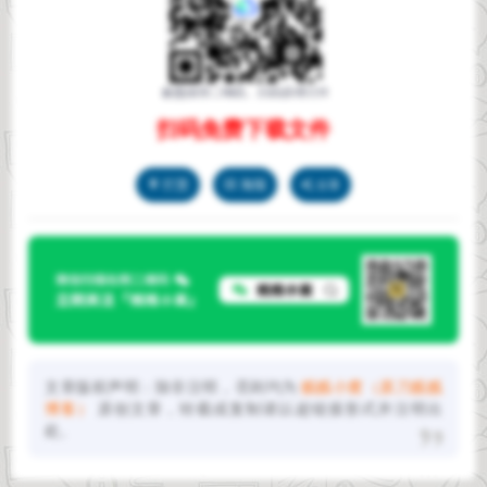
扫码免费下载文件
打赏
海报
分享
文章版权声明：除非注明，否则均为
贱贱小窝（原刀贱贱
博客）
原创文章，转载或复制请以超链接形式并注明出
处。