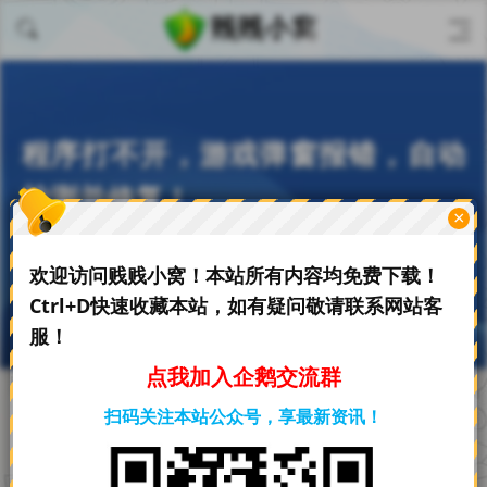
程序打不开，游戏弹窗报错，自动
检测并修复！
×
刀贱贱
欢迎访问贱贱小窝！本站所有内容均免费下载！
06-06
1.39 K阅读
0评论
Ctrl+D快速收藏本站，如有疑问敬请联系网站客
服！
点我加入企鹅交流群
扫码关注本站公众号，享最新资讯！
首页
必备软件
正文