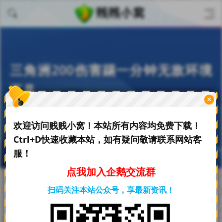
三角洲200伤害踢一分钟无敌环境
工具
×
刀贱贱
欢迎访问贱贱小窝！本站所有内容均免费下载！
05-19
3.24 K阅读
7评论
Ctrl+D快速收藏本站，如有疑问敬请联系网站客
服！
点我加入企鹅交流群
扫码关注本站公众号，享最新资讯！
首页
必备软件
正文