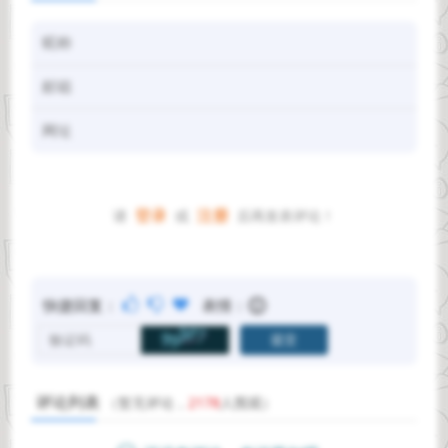
登录
注册
请
或
后再发表评论！
快捷回复：
表情：
评论列表
（暂无评论，
2178
人围观）