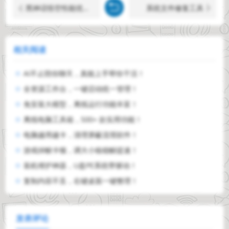
黑神话悟空性能优化工具
系统文件修复工具
相关阅读
AI不止陪你聊天，真能上手帮你干活！
全资源工作台，一键启动统一管理！
免安装大模型，离线运行功能丰富！
离线电脑工具箱，500+ 款实用功能！
电脑越用越卡，清理屏蔽流氓软件！
游戏掉帧卡顿，调大小核稳帧提速！
装机维护神器，U盘PE系统带驱动！
复制内容不丢，右键桌面一键整理！
发表评论