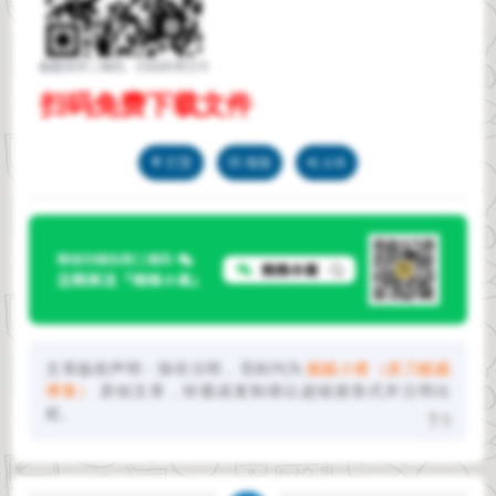
扫码免费下载文件
打赏
海报
分享
文章版权声明：除非注明，否则均为
贱贱小窝（原刀贱贱
博客）
原创文章，转载或复制请以超链接形式并注明出
处。