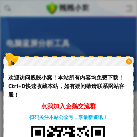
电脑蓝屏分析工具
刀贱贱
×
2025-10-27
2.18 K阅读
0评论
欢迎访问贱贱小窝！本站所有内容均免费下载！
Ctrl+D快速收藏本站，如有疑问敬请联系网站客
服！
点我加入企鹅交流群
首页
必备软件
正文
扫码关注本站公众号，享最新资讯！
文章最后更新时间：
2025年11月10日