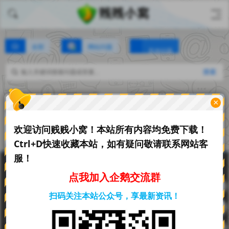
全部
网站问题
其他问题
搜索
发布问题
默认
最新
热门
悬赏
未解决
已解决
×
0回
欢迎访问贱贱小窝！本站所有内容均免费下载！
暂无此类型的问题
Ctrl+D快速收藏本站，如有疑问敬请联系网站客
服！
免责声明
文章归档
网站地图
举报中心
点我加入企鹅交流群
Copyright
2025
贱贱小窝由触摸云强力驱动
. 基于
Z-BlogPHP
搭
扫码关注本站公众号，享最新资讯！
建.
页面加载时长：0.134秒
数据库查询：13 次
占用内存：7.89MB